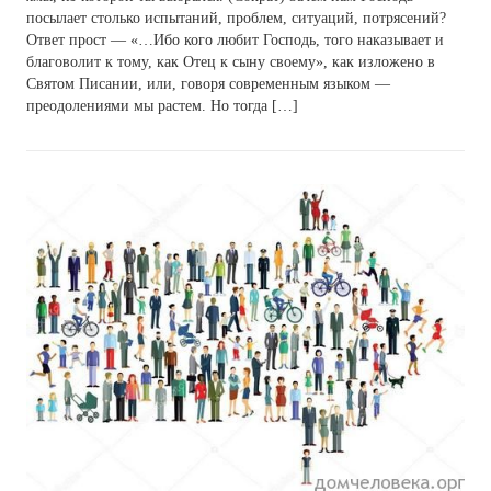
посылает столько испытаний, проблем, ситуаций, потрясений?
Ответ прост — «…Ибо кого любит Господь, того наказывает и
благоволит к тому, как Отец к сыну своему», как изложено в
Святом Писании, или, говоря современным языком —
преодолениями мы растем. Но тогда […]