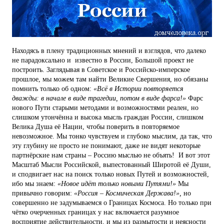
Находясь в плену традиционных мнений и взглядов, что далеко
не парадоксально и известно в России, Большой проект не
построить. Заглядывая в Советское и Российско-имперское
прошлое, мы можем там найти Великие Свершения, но обязаны
помнить только об одном:
«Всё в Истории повторяется
дважды: в начале в виде трагедии, потом в виде фарса!»
Фарс
нового Пути старыми методами и возможностями реален, но
слишком утончённа и высока мысль граждан России, слишком
Велика Душа её Нации, чтобы поверить в повторяемое
невозможное. Мы тонко чувствуем и глубоко мыслим, да так, что
эту глубину не просто не понимают, даже не видят некоторые
партнёрские нам страны – Россию мыслью не объять! И вот этот
Масштаб Мысли Российской, выпестованный Широтой её Души,
и сподвигает нас на поиск только новых Путей и возможностей,
ибо мы знаем:
«Новое идёт только новыми Путями!»
Мы
привычно говорим:
«Россия – Космическая Держава!»,
но
совершенно не задумываемся о Границах Космоса. Но только при
чётко очерченных границах у нас включается разумное
восприятие действительности, и мы из размытости и неясности