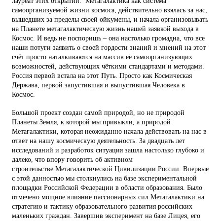
лауреат этих открытий. Метагалактика как система
самоорганизуемой жизни космоса, действительно взялась за нас,
вышедших за пределы своей ойкумены, и начала организовывать
на Планете метагалактическую жизнь нашей заявкой выхода в
Космос. И ведь не поспоришь – она настолько громадна, что все
наши потуги заявить о своей гордости знаний и мнений на этот
счёт просто наталкиваются на массив её самоорганизующих
возможностей, действующих чёткими стандартами и методами.
Россия первой встала на этот Путь. Просто как Космическая
Держава, первой запустившая и выпустившая Человека в
Космос.
Большой проект создан самой природой, но не природой
Планеты Земля, к которой мы привыкли, а природой
Метагалактики, которая неожиданно начала действовать на нас в
ответ на нашу космическую деятельность. За двадцать лет
исследований и разработок ситуация зашла настолько глубоко и
далеко, что впору говорить об активном
строительстве Метагалактической Цивилизации России. Впервые
с этой данностью мы столкнулись на базе экспериментальной
площадки Российской Федерации в области образования. Было
отмечено мощное влияние пассионарных сил Метагалактики на
стратегию и тактику образовательного развития российских
маленьких граждан. Завершив эксперимент на базе Лицея, его