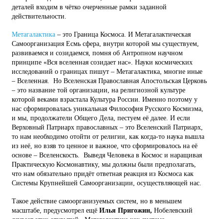
деталей входим в чётко очерченные рамки заданной
действительности.
Метагалактика
– это Граница Космоса. И Метагалактическая
Самоорганизация Есмь сфера, внутри которой мы существуем,
развиваемся и созидаемся, помня об Антропном научном
принципе «Вся вселенная созидает нас». Науки космических
исследований о границах пишут – Метагалактика, многие иные
– Вселенная. Но Вселенская Православная Апостольская Церковь
– это название той организации, на религиозной культуре
которой веками взрастала Культура России. Именно поэтому у
нас сформировалась уникальная Философия Русского Космизма,
и мы, продолжатели Общего Дела, пестуем её далее. И если
Верховный Патриарх православных – это Вселенский Патриарх,
то нам необходимо отойти от религии, как когда-то наука вышла
из неё, но взяв то ценное и важное, что сформировалось на её
основе – Вселенскость. Выведя Человека в Космос и наращивая
Практическую Космонавтику, мы должны были предполагать,
что нам обязательно придёт ответная реакция из Космоса как
Системы Крупнейшей Самоорганизации, осуществляющей нас.
Такое действие самоорганизуемых систем, но в меньшем
масштабе, предусмотрел ещё
Илья Пригожин,
Нобелевский