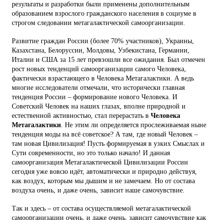
результаты и разработки были применены дополнительным
образованием взрослого гражданского населения в социуме в
строгом следовании метагалактической самоорганизации.
Развитие граждан России (более 70% участников), Украины,
Казахстана, Белоруссии, Молдовы, Узбекистана, Германии,
Италии и США за 15 лет превзошли все ожидания. Был отмечен
рост новых тенденций самоорганизации самого Человека,
фактически взрастающего в Человека Метагалактики. А ведь
многие исследователи отмечали, что исторически главная
тенденция России – формирование нового Человека. И
Советский Человек на наших глазах, вполне природной и
естественной активностью, стал перерастать в
Человека
Метагалактики
. Не этим ли определяется прослеживаемая ныне
тенденция моды на всё советское? А там, где новый Человек –
там новая Цивилизация! Пусть формируемая в узких Смыслах и
Сути современности, но это только начало! И данная
самоорганизация Метагалактической Цивилизации России
сегодня уже вовсю идёт, автоматически и природно действуя,
как воздух, которым мы дышим и не замечаем. Но от состава
воздуха очень, и даже очень, зависит наше самочувствие.
Так и здесь – от состава осуществляемой метагалактической
самоорганизации очень, и даже очень, зависит самочувствие как