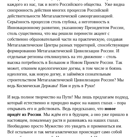
каждого из нас, так и всего Российского общества. Уже видна
синхронность действия многих процессов Российской
действительности Метагалактической самоорганизацией.
Серьёзность процессов столь глубока, а неготовность к
Инновационному развитию, указанному Президентом России,
столь существенна, что мы решили перенести акцент с
собственно образовательной части на практическую, создавая
Метагалактические Центры разных территорий, способствующие
формированию Метагалактической Цивилизации России. И
отдельные регионы откликнулись на это движение – столь
высока потребность в Большом и Новом Проекте России. Так
может, откинем идеологические догмы, в том числе и боязнь
идеологии, как новую догму, и займёмся сознательным
строительством Метагалактической Цивилизации России? Мы
ведь Космическая Держава! Нам и руль в Руки!
И ведь полное творчество на Пути! Мы лишь предлагаем подход,
который естественно и природно вырос на наших глазах – пора
открывать его и действовать. Ведь предсказано, что
новое
придёт из России
. Мы ждём его в будущем, а оно уже пришло в
настоящем, помаленьку растя и развиваясь на наших глазах.
Необходимо просто Мужество это увидеть и примениться им.
Всё остальное и так метагалактически происходит само собой