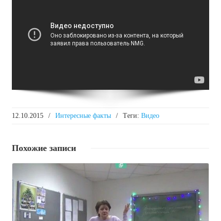
12.10.2015
/
Интересные факты
/
Tеги:
Видео
Похожие
записи
Подробнее