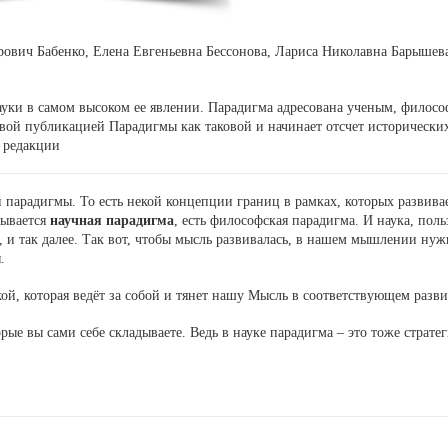
ович Бабенко, Елена Евгеньевна Бессонова, Лариса Николавна Барышев
ки в самом высоком ее явлении. Парадигма адресована ученым, филосо
вой публикацией Парадигмы как таковой и начинает отсчет исторически
 редакции
парадигмы. То есть некой концепции границ в рамках, которых развивае
зывается
научная парадигма
, есть философская парадигма. И наука, поль
е, и так далее. Так вот, чтобы мысль развивалась, в нашем мышлении нуж
.
кой, которая ведёт за собой и тянет нашу Мысль в соответствующем разв
рые вы сами себе складываете. Ведь в науке парадигма – это тоже страте