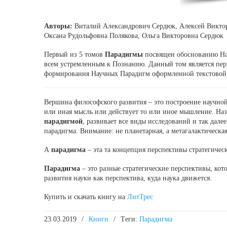
Авторы:
Виталий Александрович Сердюк, Алексей Виктор
Оксана Рудольфовна Полякова, Ольга Викторовна Сердюк
Первый из 5 томов
Парадигмы
посвящен обоснованию Нау
всем устремленным к Познанию. Данный том является пер
формирования Научных Парадигм оформленной текстовой
Вершина философского развития – это построение научной 
или иная мысль или действует то или иное мышление. На
парадигмой
, развивает все виды исследований и так дале
парадигма. Внимание: не планетарная, а метагалактическая
А
парадигма
– эта та концепция перспективы стратегичес
Парадигма
– это разные стратегические перспективы, кото
развития науки как перспектива, куда наука движется.
Купить и скачать книгу на
ЛитТрес
23.03.2019
/
Книги
/
Tеги:
Парадигма