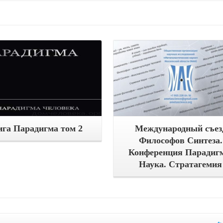
Подробнее
Подробнее
га Парадигма том 2
Международный съез
Философов Синтеза.
Конференция Парадиг
Наука. Стратагемия