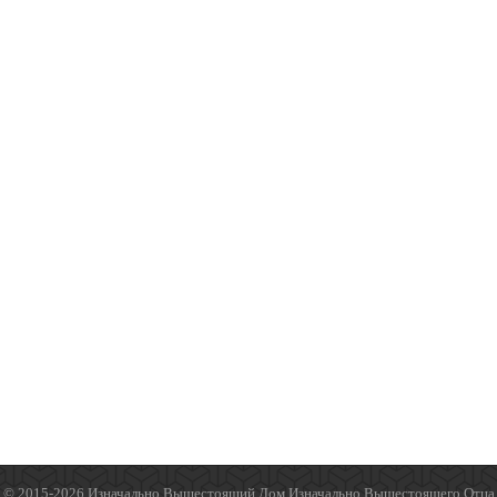
© 2015-2026 Изначально Вышестоящий Дом Изначально Вышестоящего Отца