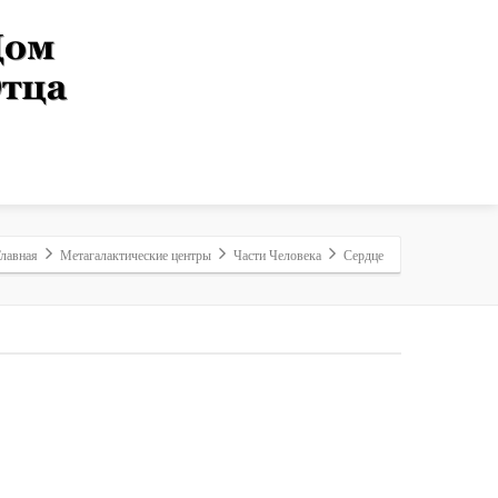
лавная
Метагалактические центры
Части Человека
Сердце