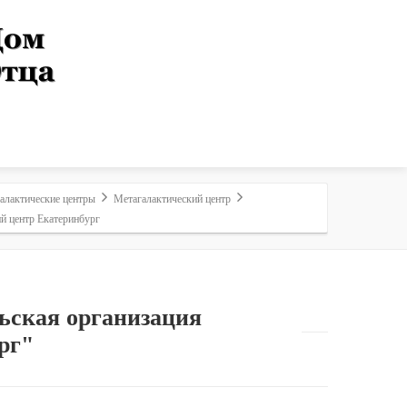
алактические центры
Метагалактический центр
й центр Екатеринбург
ьская организация
рг"