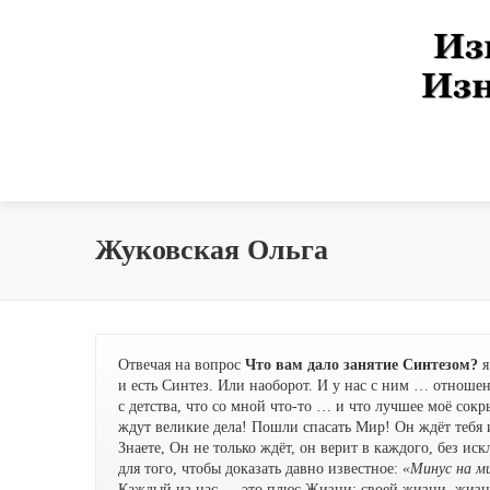
Жуковская Ольга
Отвечая на вопрос
Что вам дало занятие Синтезом?
я
и есть Синтез. Или наоборот. И у нас с ним … отноше
с детства, что со мной что-то … и что лучшее моё сок
ждут великие дела! Пошли спасать Мир! Он ждёт тебя и
Знаете, Он не только ждёт, он верит в каждого, без и
для того, чтобы доказать давно известное:
«Минус на ми
Каждый из нас — это плюс Жизни: своей жизни, жизн