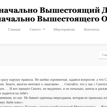
Главная
Синтез
Мероприятия
Контакты
Гла
 сразу нарушу правила. Не шибко скромничая, задамся вопросом: а что С
ния. Знаете, многие мечтают о «высоком» … Считайте, что у нас с Синте
рыто … И вот пришёл Синтез, не медленно, и не печально, шепча и раскач
 надеется на тебя!»
сключения, из нас. Не бывает единицы мироздания, которая не пришлась
нус даёт плюс».
и города-страны-Планеты, жизни всеобъемлющей Метагалактики … Жива