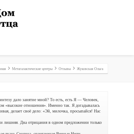
вная
Метагалактические центры
Отзывы
Жуковская Ольга
интезу дало занятие мной? То есть, есть Я — Человек,
зом «высокие отношения». Именно так. Я догадывалась
ивая, делает своё дело: «Эй, милочка, просыпайся! Нас
 или лишняя. Два отрицания в одном предложении только
я ткань Синтеза, сплетающая Вечные Нити