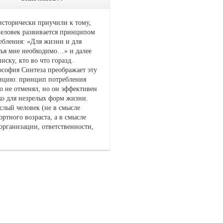
исторически приучили к тому,
человек развивается принципом
ебления: «Для жизни и для
тья мне необходимо…» и далее
писку, кто во что горазд.
софия Синтеза преображает эту
ицию: принцип потребления
о не отменял, но он эффективен
ко для незрелых форм жизни.
слый человек (не в смысле
ортного возраста, а в смысле
организации, ответственности,