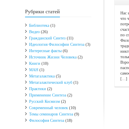
Рубрики статей
Нас 
что 
потр
Библиотека
(1)
счас
Видео
(26)
по с
Гражданский Синтез
(11)
Фило
Идеология Философии Синтеза
(3)
трад
Интересные факты
(6)
никт
толь
Источник Жизни Человека
(2)
Взро
Книги
(10)
пасп
МАН
(1)
само
Метагалактика
(5)
[…]
Метагалактический клуб
(1)
Практики
(2)
Применение Синтеза
(2)
Русский Космизм
(2)
Современный человек
(10)
Темы семинаров Синтеза
(9)
Философия Синтеза
(18)